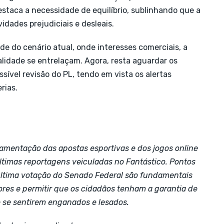
staca a necessidade de equilíbrio, sublinhando que a
idades prejudiciais e desleais.
e do cenário atual, onde interesses comerciais, a
lidade se entrelaçam. Agora, resta aguardar os
sível revisão do PL, tendo em vista os alertas
rias.
amentação das apostas esportivas e dos jogos online
últimas reportagens veiculadas no Fantástico. Pontos
última votação do Senado Federal são fundamentais
res e permitir que os cidadãos tenham a garantia de
e se sentirem enganados e lesados.