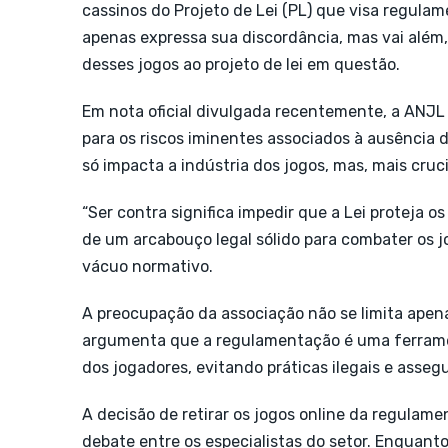
cassinos do Projeto de Lei (PL) que visa regula
apenas expressa sua discordância, mas vai alé
desses jogos ao projeto de lei em questão.
Em nota oficial divulgada recentemente, a ANJL
para os riscos iminentes associados à ausência d
só impacta a indústria dos jogos, mas, mais cru
“Ser contra significa impedir que a Lei proteja 
de um arcabouço legal sólido para combater os jo
vácuo normativo.
A preocupação da associação não se limita apena
argumenta que a regulamentação é uma ferrament
dos jogadores, evitando práticas ilegais e asse
A decisão de retirar os jogos online da regulam
debate entre os especialistas do setor. Enquant