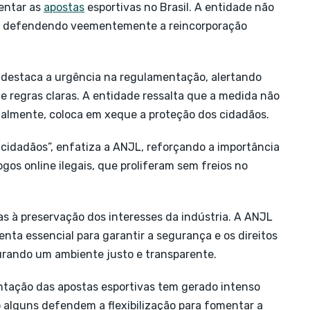
mentar as
apostas
esportivas no Brasil. A entidade não
m, defendendo veementemente a reincorporação
 destaca a urgência na regulamentação, alertando
e regras claras. A entidade ressalta que a medida não
cialmente, coloca em xeque a proteção dos cidadãos.
os cidadãos”, enfatiza a ANJL, reforçando a importância
gos online ilegais, que proliferam sem freios no
s à preservação dos interesses da indústria. A ANJL
a essencial para garantir a segurança e os direitos
gurando um ambiente justo e transparente.
entação das apostas esportivas tem gerado intenso
o alguns defendem a flexibilização para fomentar a