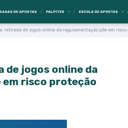
CASAS DE APOSTAS
PALPITES
ESCOLA DE APOSTAS
a: retirada de jogos online da regulamentação põe em risco
a de jogos online da
 em risco proteção