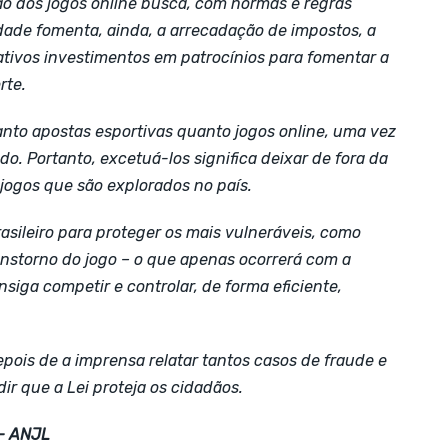
o dos jogos online busca, com normas e regras
idade fomenta, ainda, a arrecadação de impostos, a
cativos investimentos em patrocínios para fomentar a
rte.
nto apostas esportivas quanto jogos online, uma vez
. Portanto, excetuá-los significa deixar de fora da
jogos que são explorados no país.
asileiro para proteger os mais vulneráveis, como
nstorno do jogo – o que apenas ocorrerá com a
iga competir e controlar, de forma eficiente,
pois de a imprensa relatar tantos casos de fraude e
ir que a Lei proteja os cidadãos.
– ANJL