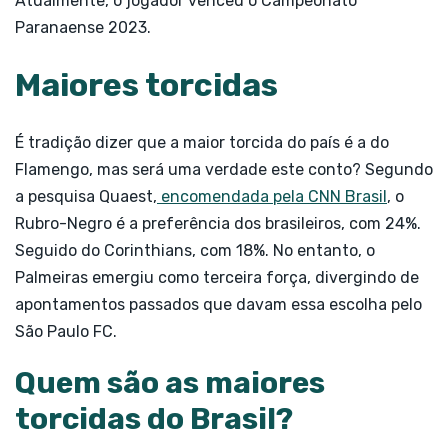
Atualmente, o jogador venceu o Campeonato
Paranaense 2023.
Maiores torcidas
É tradição dizer que a maior torcida do país é a do
Flamengo, mas será uma verdade este conto? Segundo
a pesquisa Quaest,
encomendada pela CNN Brasil
, o
Rubro-Negro é a preferência dos brasileiros, com 24%.
Seguido do Corinthians, com 18%. No entanto, o
Palmeiras emergiu como terceira força, divergindo de
apontamentos passados que davam essa escolha pelo
São Paulo FC.
Quem são as maiores
torcidas do Brasil?