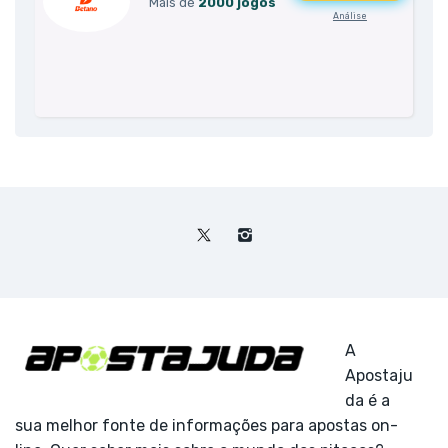
Mais de
2000 jogos
Análise
A
Apostaju
da é a
sua melhor fonte de informações para apostas on-