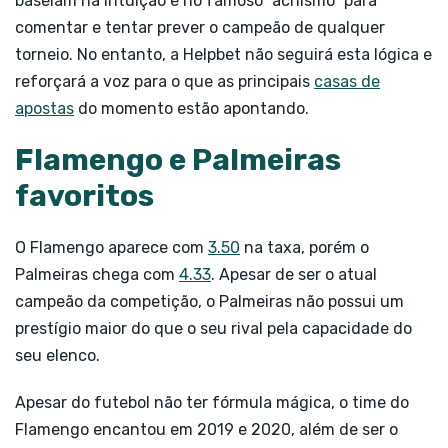
baseiam na intuição e no famoso “achismo” para
comentar e tentar prever o campeão de qualquer
torneio. No entanto, a Helpbet não seguirá esta lógica e
reforçará a voz para o que as principais
casas de
apostas
do momento estão apontando.
Flamengo e Palmeiras
favoritos
O Flamengo aparece com
3.50
na taxa, porém o
Palmeiras chega com
4.33
. Apesar de ser o atual
campeão da competição, o Palmeiras não possui um
prestígio maior do que o seu rival pela capacidade do
seu elenco.
Apesar do futebol não ter fórmula mágica, o time do
Flamengo encantou em 2019 e 2020, além de ser o