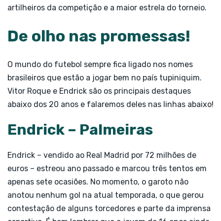
artilheiros da competição e a maior estrela do torneio.
De olho nas promessas!
O mundo do futebol sempre fica ligado nos nomes
brasileiros que estão a jogar bem no país tupiniquim.
Vitor Roque e Endrick são os principais destaques
abaixo dos 20 anos e falaremos deles nas linhas abaixo!
Endrick – Palmeiras
Endrick – vendido ao Real Madrid por 72 milhões de
euros – estreou ano passado e marcou três tentos em
apenas sete ocasiões. No momento, o garoto não
anotou nenhum gol na atual temporada, o que gerou
contestação de alguns torcedores e parte da imprensa