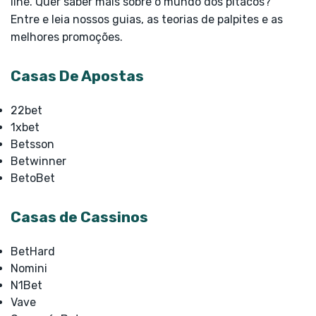
line. Quer saber mais sobre o mundo dos pitacos?
Entre e leia nossos guias, as teorias de palpites e as
melhores promoções.
Casas De Apostas
22bet
1xbet
Betsson
Betwinner
BetoBet
Casas de Cassinos
BetHard
Nomini
N1Bet
Vave