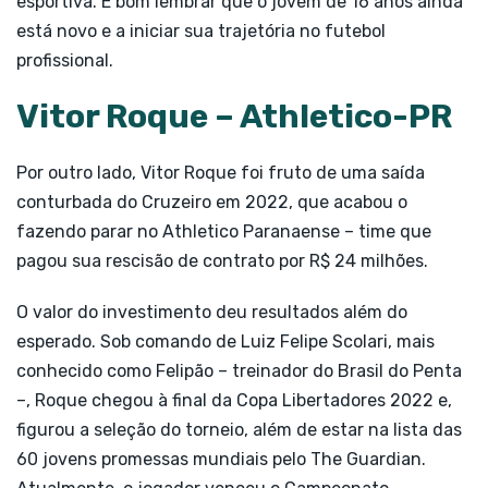
esportiva. É bom lembrar que o jovem de 16 anos ainda
está novo e a iniciar sua trajetória no futebol
profissional.
Vitor Roque – Athletico-PR
Por outro lado, Vitor Roque foi fruto de uma saída
conturbada do Cruzeiro em 2022, que acabou o
fazendo parar no Athletico Paranaense – time que
pagou sua rescisão de contrato por R$ 24 milhões.
O valor do investimento deu resultados além do
esperado. Sob comando de Luiz Felipe Scolari, mais
conhecido como Felipão – treinador do Brasil do Penta
–, Roque chegou à final da Copa Libertadores 2022 e,
figurou a seleção do torneio, além de estar na lista das
60 jovens promessas mundiais pelo The Guardian.