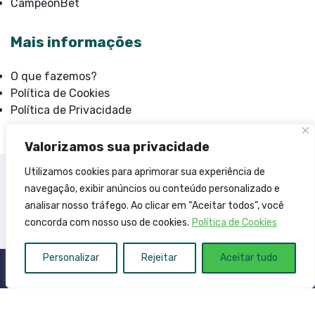
CampeónBet
Mais informações
O que fazemos?
Política de Cookies
Política de Privacidade
Valorizamos sua privacidade
Utilizamos cookies para aprimorar sua experiência de
navegação, exibir anúncios ou conteúdo personalizado e
analisar nosso tráfego. Ao clicar em “Aceitar todos”, você
concorda com nosso uso de cookies.
Política de Cookies
Personalizar
Rejeitar
Aceitar tudo