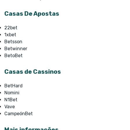
Casas De Apostas
22bet
1xbet
Betsson
Betwinner
BetoBet
Casas de Cassinos
BetHard
Nomini
N1Bet
Vave
CampeónBet
Mais informações