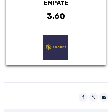
EMPATE
3.60