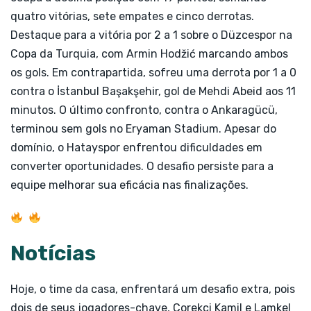
quatro vitórias, sete empates e cinco derrotas.
Destaque para a vitória por 2 a 1 sobre o Düzcespor na
Copa da Turquia, com Armin Hodžić marcando ambos
os gols. Em contrapartida, sofreu uma derrota por 1 a 0
contra o İstanbul Başakşehir, gol de Mehdi Abeid aos 11
minutos. O último confronto, contra o Ankaragücü,
terminou sem gols no Eryaman Stadium. Apesar do
domínio, o Hatayspor enfrentou dificuldades em
converter oportunidades. O desafio persiste para a
equipe melhorar sua eficácia nas finalizações.
Notícias
Hoje, o time da casa, enfrentará um desafio extra, pois
dois de seus jogadores-chave, Corekci Kamil e Lamkel