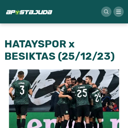
Casa
Prognosticos
HATAYSPOR x BESIKTAS
(25/12/23)
Prognósticos – Análises
Aposta 101
Melhores Cassinos Online
Apostas de Basquetebol
Escola de Cassino
HATAYSPOR x
Apostas de Fórmula 1
BESIKTAS (25/12/23)
Apostas de Futebol
Apostas de Outros Esportes
Apostas de Ténis