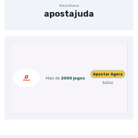
Escritora
apostajuda
Apostar Agora
Mais de
2000 jogos
Análise