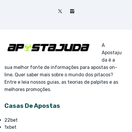
A
Apostaju
da é a
sua melhor fonte de informações para apostas on-
line. Quer saber mais sobre o mundo dos pitacos?
Entre e leia nossos guias, as teorias de palpites e as
melhores promoções.
Casas De Apostas
22bet
1xbet